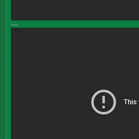
------