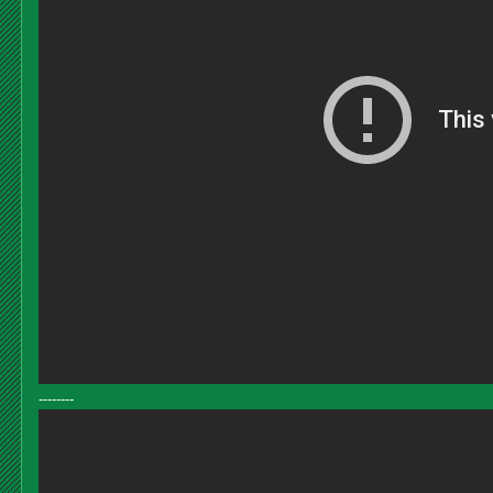
--------