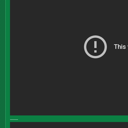
-------