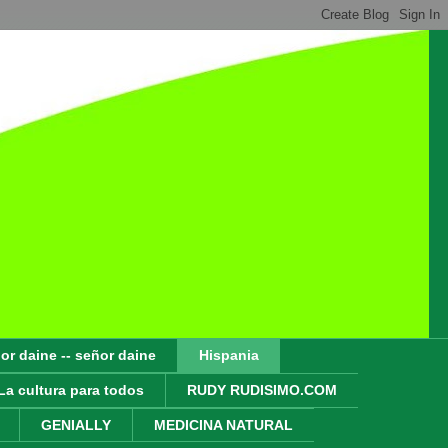
or daine -- señor daine
Hispania
La cultura para todos
RUDY RUDISIMO.COM
GENIALLY
MEDICINA NATURAL