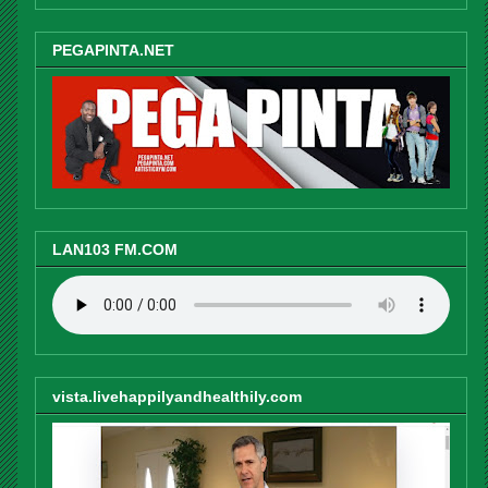
PEGAPINTA.NET
LAN103 FM.COM
vista.livehappilyandhealthily.com