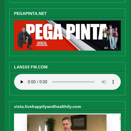
PEGAPINTA.NET
LAN103 FM.COM
vista.livehappilyandhealthily.com