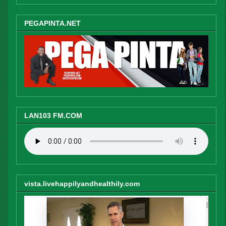
PEGAPINTA.NET
LAN103 FM.COM
vista.livehappilyandhealthily.com