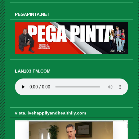
PEGAPINTA.NET
LAN103 FM.COM
vista.livehappilyandhealthily.com