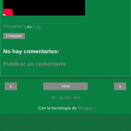
PEGAPINTA
en
0:25
Compartir
No hay comentarios:
Publicar un comentario
‹
›
Inicio
Ver versión web
Con la tecnología de
Blogger
.