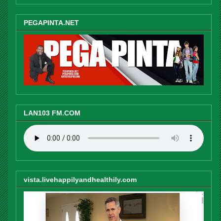
PEGAPINTA.NET
LAN103 FM.COM
vista.livehappilyandhealthily.com