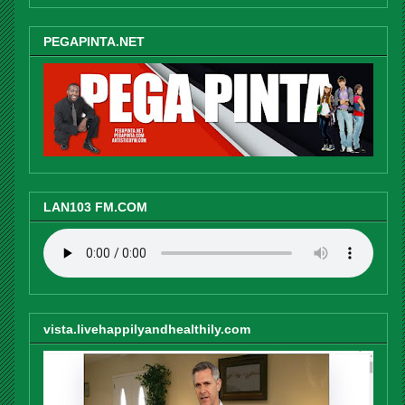
PEGAPINTA.NET
LAN103 FM.COM
vista.livehappilyandhealthily.com